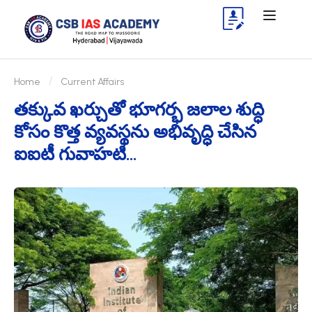
Home
Current Affairs
తక్కువ ఖర్చుతో భూగర్భ జలాల శుద్ధి
కోసం కొత్త వ్యవస్థను అభివృద్ధి చేసిన
ఐఐటీ గువాహటి…