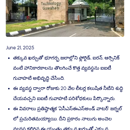
June 21, 2025
తక్కువ ఖర్చుతో భూగర్భ జలాల్లోని ఫ్లోరైడ్, ఐరన్, ఆర్సెనిక్
వంటి హానికారకాలను తొలగించే కొత్త వ్యవస్థను ఐఐటీ
గువాహటి అభివృద్ధి చేసింది.
ఈ వ్యవస్థ ద్వారా రోజుకు 20 వేల లీటర్ల కలుషిత నీటిని శుద్ధి
చేయవచ్చని ఐఐటీ గువాహటి పరిశోధకులు పేర్కొన్నారు.
ఈ వివరాలు ప్రతిష్ఠాత్మక ‘ఏసీఎస్ఈఎస్అండ్ వాటర్’ జర్నల్
లో ప్రచురితమయ్యాయి. దీని ప్రకారం నాలుగు అంచెల
వ్యవస్థ కలిగిన ఈ యంత్రం తక్కువ ఖర్చుతో ఎక్కువ