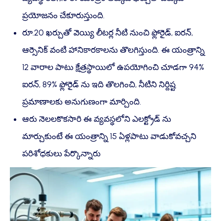
ప్రయోజనం చేకూరుస్తుంది.
రూ.20 ఖర్చుతో వెయ్యి లీటర్ల నీటి నుంచి ఫ్లోరైడ్, ఐరన్,
ఆర్సెనిక్ వంటి హానికారకాలను తొలగిస్తుంది. ఈ యంత్రాన్ని
12 వారాల పాటు క్షేత్రస్థాయిలో ఉపయోగించి చూడగా 94%
ఐరన్, 89% ఫ్లోరైడ్ ను ఇది తొలగించి, నీటిని నిర్దిష్ట
ప్రమాణాలకు అనుగుణంగా మార్చింది.
ఆరు నెలలకొకసారి ఈ వ్యవస్థలోని ఎలక్ట్రోడ్ ను
మార్చుకుంటే ఈ యంత్రాన్ని 15 ఏళ్లపాటు వాడుకోవచ్చని
పరిశోధకులు పేర్కొన్నారు