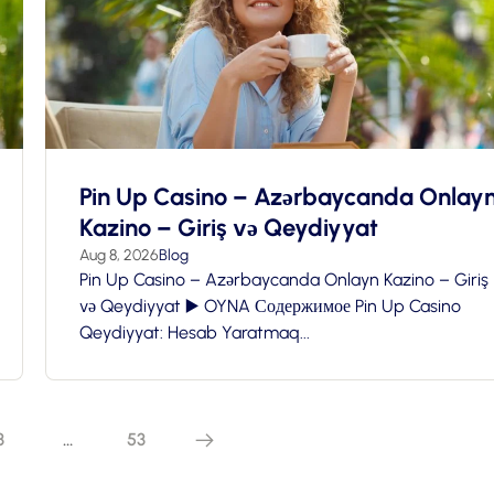
Pin Up Casino – Azərbaycanda Onlay
Kazino – Giriş və Qeydiyyat
Aug 8, 2026
Blog
Pin Up Casino – Azərbaycanda Onlayn Kazino – Giriş
və Qeydiyyat ▶️ OYNA Содержимое Pin Up Casino
Qeydiyyat: Hesab Yaratmaq...
3
…
53