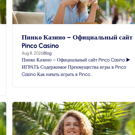
Пинко Казино – Официальный сайт
Pinco Casino
Aug 8, 2026
Blog
Пинко Казино – Официальный сайт Pinco Casino ▶️
ИГРАТЬ Содержимое Преимущества игры в Pinco
Casino Как начать играть в Pinco...