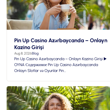
Pin Up Casino Azərbaycanda – Onlayn
Kazino Girişi
Aug 8, 2026
Blog
Pin Up Casino Azərbaycanda – Onlayn Kazino Girişi ▶️
OYNA Содержимое Pin Up Casino Azərbaycanda
Onlayn Slotlar və Oyunlar Pin...