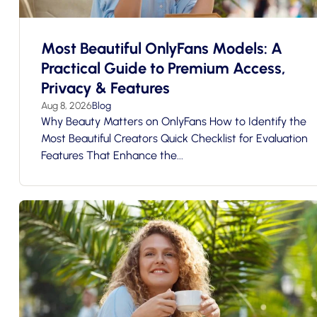
Most Beautiful OnlyFans Models: A
Practical Guide to Premium Access,
Privacy & Features
Aug 8, 2026
Blog
Why Beauty Matters on OnlyFans How to Identify the
Most Beautiful Creators Quick Checklist for Evaluation
Features That Enhance the...