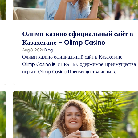
Олимп казино официальный сайт в
Казахстане – Olimp Casino
Aug 8, 2026
Blog
Олимп казино официальный сайт в Казахстане –
Olimp Casino ▶️ ИГРАТЬ Содержимое Преимущества
игры в Olimp Casino Преимущества игры в...