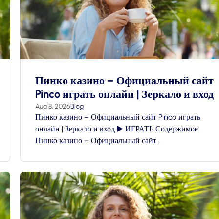
Пинко казино – Официальный сайт
Pinco играть онлайн | Зеркало и вход
Aug 8, 2026
Blog
Пинко казино – Официальный сайт Pinco играть
онлайн | Зеркало и вход ▶️ ИГРАТЬ Содержимое
Пинко казино – Официальный сайт...