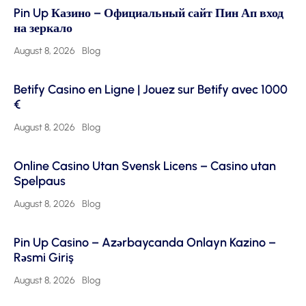
Pin Up Казино – Официальный сайт Пин Ап вход
на зеркало
August 8, 2026
Blog
Betify Casino en Ligne | Jouez sur Betify avec 1000
€
August 8, 2026
Blog
Online Casino Utan Svensk Licens – Casino utan
Spelpaus
August 8, 2026
Blog
Pin Up Casino – Azərbaycanda Onlayn Kazino –
Rəsmi Giriş
August 8, 2026
Blog