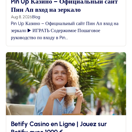
Pin Up Казино – Официальный сайт
Пин Ап вход на зеркало
Aug 8, 2026
Blog
Pin Up Казино – Официальный сайт Пин Ап вход на
зеркало ▶️ ИГРАТЬ Содержимое Пошаговое
руководство по входу в Pin...
Betify Casino en Ligne | Jouez sur