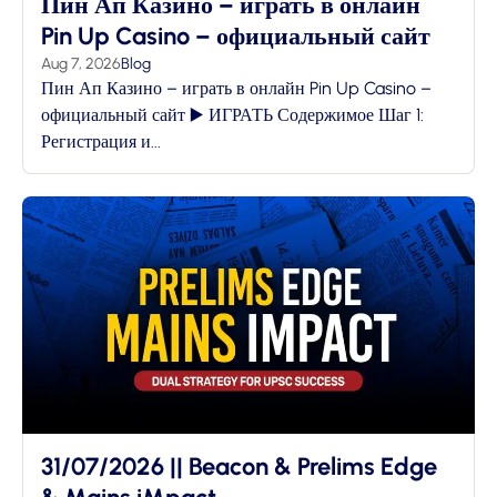
Пин Ап Казино – играть в онлайн
Pin Up Casino – официальный сайт
Aug 7, 2026
Blog
Пин Ап Казино – играть в онлайн Pin Up Casino –
официальный сайт ▶️ ИГРАТЬ Содержимое Шаг 1:
Регистрация и...
31/07/2026 || Beacon & Prelims Edge