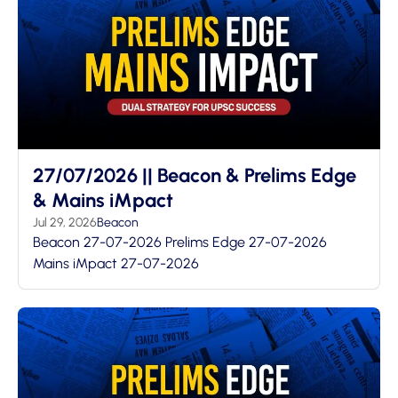
27/07/2026 || Beacon & Prelims Edge
& Mains iMpact
Jul 29, 2026
Beacon
Beacon 27-07-2026 Prelims Edge 27-07-2026
Mains iMpact 27-07-2026