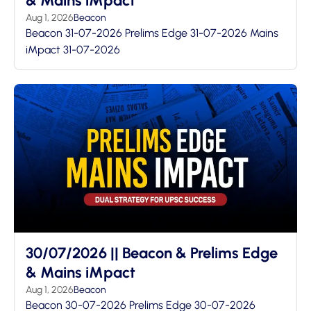
& Mains iMpact
Aug 1, 2026
Beacon
Beacon 31-07-2026 Prelims Edge 31-07-2026 Mains
iMpact 31-07-2026
30/07/2026 || Beacon & Prelims Edge
& Mains iMpact
Aug 1, 2026
Beacon
Beacon 30-07-2026 Prelims Edge 30-07-2026