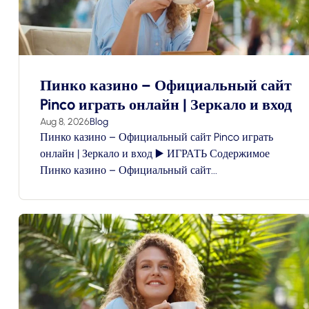
Пинко казино – Официальный сайт
Pinco играть онлайн | Зеркало и вход
Aug 8, 2026
Blog
Пинко казино – Официальный сайт Pinco играть
онлайн | Зеркало и вход ▶️ ИГРАТЬ Содержимое
Пинко казино – Официальный сайт...