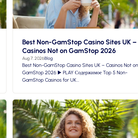
Best Non-GamStop Casino Sites UK –
Casinos Not on GamStop 2026
Aug 7, 2026
Blog
Best Non-GamStop Casino Sites UK – Casinos Not o
GamStop 2026 ▶️ PLAY Содержимое Top 5 Non-
GamStop Casinos for UK...