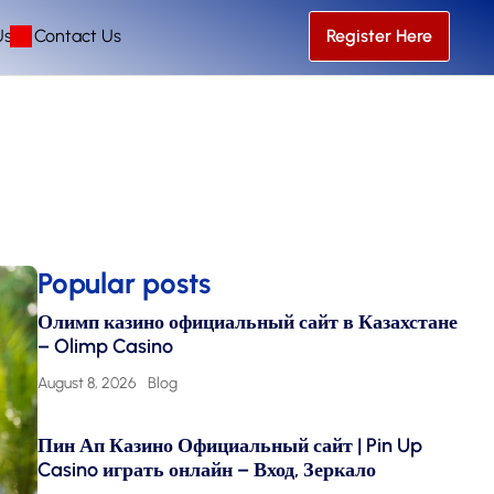
Us
Contact Us
Register Here
Popular posts
Олимп казино официальный сайт в Казахстане
– Olimp Casino
August 8, 2026
Blog
Пин Ап Казино Официальный сайт | Pin Up
Casino играть онлайн – Вход, Зеркало