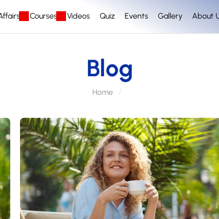
ffairs
Courses
Videos
Quiz
Events
Gallery
About 
Blog
Home