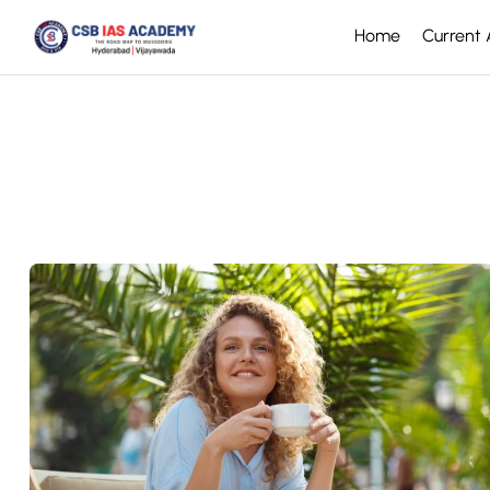
Home
Current A