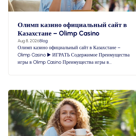
Олимп казино официальный сайт в
Казахстане – Olimp Casino
Aug 8, 2026
Blog
Олимп казино официальный сайт в Казахстане –
Olimp Casino ▶️ ИГРАТЬ Содержимое Преимущества
игры в Olimp Casino Преимущества игры в...