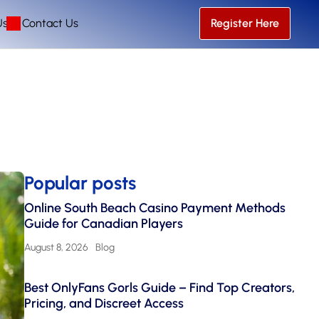
Us
Contact Us
Register Here
Popular posts
Online South Beach Casino Payment Methods
Guide for Canadian Players
August 8, 2026
Blog
Best OnlyFans Gorls Guide – Find Top Creators,
Pricing, and Discreet Access