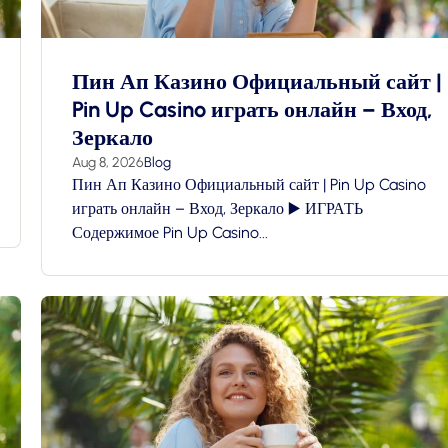
Пин Ап Казино Официальный сайт |
Pin Up Casino играть онлайн – Вход,
Зеркало
Aug 8, 2026
Blog
Пин Ап Казино Официальный сайт | Pin Up Casino
играть онлайн – Вход, Зеркало ▶️ ИГРАТЬ
Содержимое Pin Up Casino...