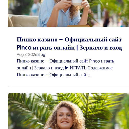
Пинко казино – Официальный сайт
Pinco играть онлайн | Зеркало и вход
Aug 8, 2026
Blog
Пинко казино – Официальный сайт Pinco играть
онлайн | Зеркало и вход ▶️ ИГРАТЬ Содержимое
Пинко казино – Официальный сайт...