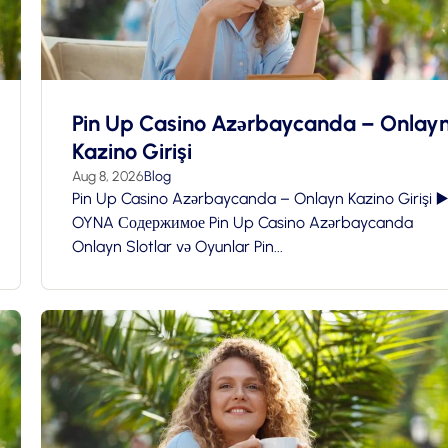
Pin Up Casino Azərbaycanda – Onlay
Kazino Girişi
Aug 8, 2026
Blog
Pin Up Casino Azərbaycanda – Onlayn Kazino Girişi ▶
OYNA Содержимое Pin Up Casino Azərbaycanda
Onlayn Slotlar və Oyunlar Pin...