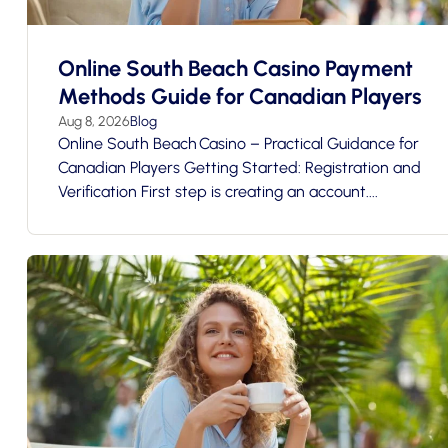
Online South Beach Casino Payment
Methods Guide for Canadian Players
Aug 8, 2026
Blog
Online South Beach Casino – Practical Guidance for
Canadian Players Getting Started: Registration and
Verification First step is creating an account....