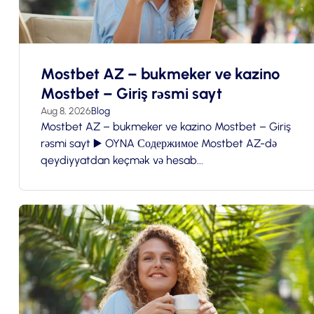
Mostbet AZ – bukmeker ve kazino
Mostbet – Giriş rəsmi sayt
Aug 8, 2026
Blog
Mostbet AZ – bukmeker ve kazino Mostbet – Giriş
rəsmi sayt ▶️ OYNA Содержимое Mostbet AZ-də
qeydiyyatdan keçmək və hesab...