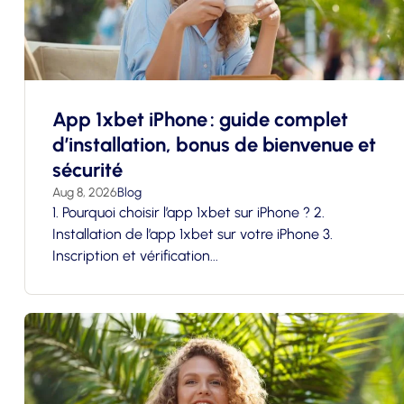
App 1xbet iPhone : guide complet
d’installation, bonus de bienvenue et
sécurité
Aug 8, 2026
Blog
1. Pourquoi choisir l’app 1xbet sur iPhone ? 2.
Installation de l’app 1xbet sur votre iPhone 3.
Inscription et vérification...