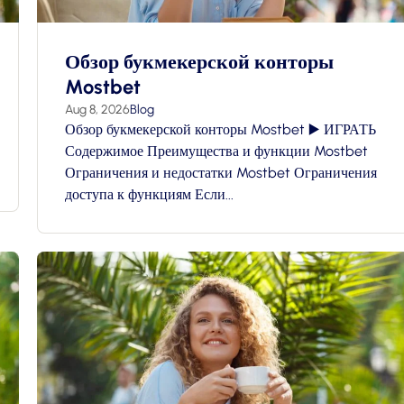
Обзор букмекерской конторы
Mostbet
Aug 8, 2026
Blog
Обзор букмекерской конторы Mostbet ▶️ ИГРАТЬ
Содержимое Преимущества и функции Mostbet
Ограничения и недостатки Mostbet Ограничения
доступа к функциям Если...