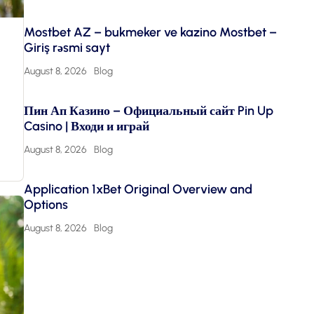
Mostbet AZ – bukmeker ve kazino Mostbet –
Giriş rəsmi sayt
August 8, 2026
Blog
Пин Ап Казино – Официальный сайт Pin Up
Casino | Входи и играй
August 8, 2026
Blog
Application 1xBet Original Overview and
Options
August 8, 2026
Blog