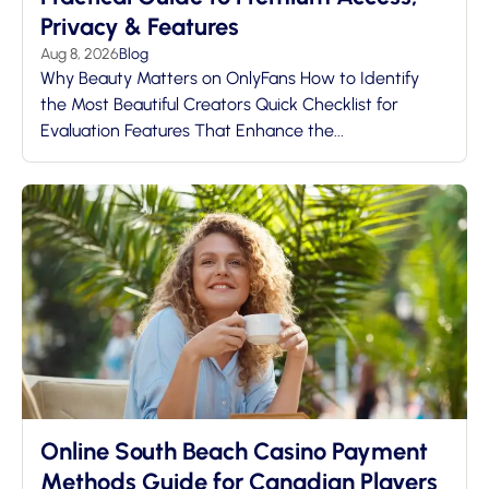
Privacy & Features
Aug 8, 2026
Blog
Why Beauty Matters on OnlyFans How to Identify
the Most Beautiful Creators Quick Checklist for
Evaluation Features That Enhance the...
Online South Beach Casino Payment
Methods Guide for Canadian Players