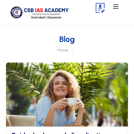
Blog
Home