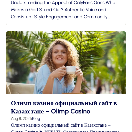
Understanding the Appeal of OnlyFans Gorls What
Makes a Gorl Stand Out? Authentic Voice and
Consistent Style Engagement and Community...
Олимп казино официальный сайт в
Казахстане – Olimp Casino
Aug 8, 2026
Blog
Олимп казино официальный сайт в Казахстане –