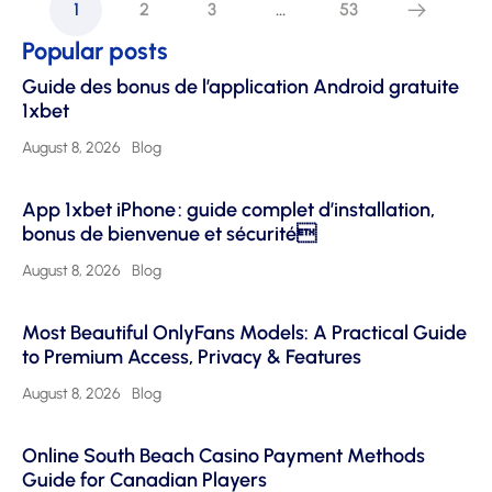
1
2
3
…
53
Popular posts
Guide des bonus de l’application Android gratuite
1xbet
August 8, 2026
Blog
App 1xbet iPhone : guide complet d’installation,
bonus de bienvenue et sécurité
August 8, 2026
Blog
Most Beautiful OnlyFans Models: A Practical Guide
to Premium Access, Privacy & Features
August 8, 2026
Blog
Online South Beach Casino Payment Methods
Guide for Canadian Players