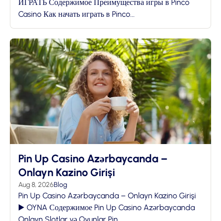
ИГРАТЬ Содержимое Преимущества игры в Pinco
Casino Как начать играть в Pinco...
Pin Up Casino Azərbaycanda –
Onlayn Kazino Girişi
Aug 8, 2026
Blog
Pin Up Casino Azərbaycanda – Onlayn Kazino Girişi
▶️ OYNA Содержимое Pin Up Casino Azərbaycanda
Onlayn Slotlar və Oyunlar Pin...