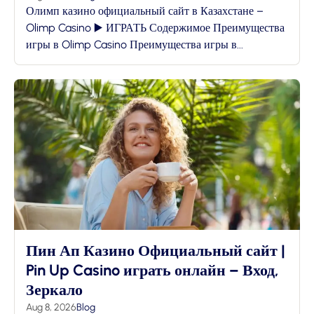
Олимп казино официальный сайт в Казахстане –
Olimp Casino ▶️ ИГРАТЬ Содержимое Преимущества
игры в Olimp Casino Преимущества игры в...
Пин Ап Казино Официальный сайт |
Pin Up Casino играть онлайн – Вход,
Зеркало
Aug 8, 2026
Blog