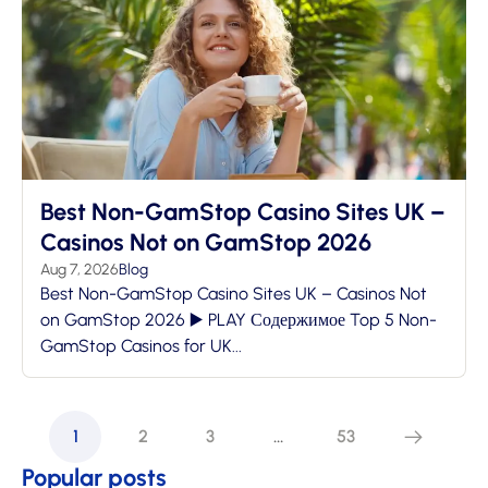
Best Non-GamStop Casino Sites UK –
Casinos Not on GamStop 2026
Aug 7, 2026
Blog
Best Non-GamStop Casino Sites UK – Casinos Not
on GamStop 2026 ▶️ PLAY Содержимое Top 5 Non-
GamStop Casinos for UK...
1
2
3
…
53
Popular posts