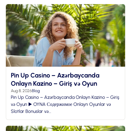
Pin Up Casino – Azərbaycanda
Onlayn Kazino – Giriş və Oyun
Aug 8, 2026
Blog
Pin Up Casino – Azərbaycanda Onlayn Kazino – Giriş
və Oyun ▶️ OYNA Содержимое Onlayn Oyunlar və
Slotlar Bonuslar və...