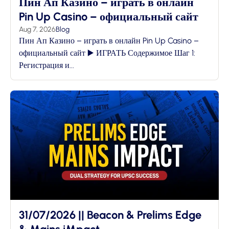
Пин Ап Казино – играть в онлайн
Pin Up Casino – официальный сайт
Aug 7, 2026
Blog
Пин Ап Казино – играть в онлайн Pin Up Casino –
официальный сайт ▶️ ИГРАТЬ Содержимое Шаг 1:
Регистрация и...
31/07/2026 || Beacon & Prelims Edge