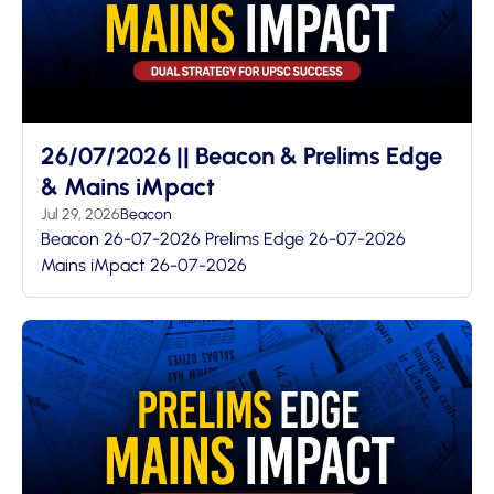
26/07/2026 || Beacon & Prelims Edge
& Mains iMpact
Jul 29, 2026
Beacon
Beacon 26-07-2026 Prelims Edge 26-07-2026
Mains iMpact 26-07-2026