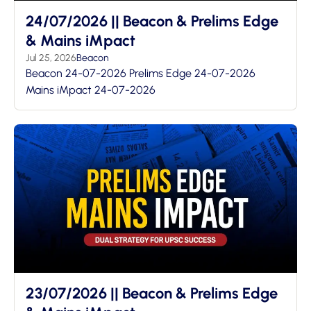
24/07/2026 || Beacon & Prelims Edge
& Mains iMpact
Jul 25, 2026
Beacon
Beacon 24-07-2026 Prelims Edge 24-07-2026
Mains iMpact 24-07-2026
23/07/2026 || Beacon & Prelims Edge