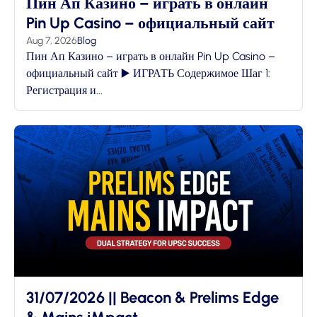
Пин Ап Казино – играть в онлайн
Pin Up Casino – официальный сайт
Aug 7, 2026
Blog
Пин Ап Казино – играть в онлайн Pin Up Casino –
официальный сайт ▶️ ИГРАТЬ Содержимое Шаг 1:
Регистрация и...
31/07/2026 || Beacon & Prelims Edge