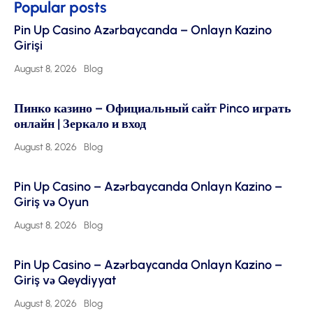
Popular posts
Pin Up Casino Azərbaycanda – Onlayn Kazino
Girişi
August 8, 2026
Blog
Пинко казино – Официальный сайт Pinco играть
онлайн | Зеркало и вход
August 8, 2026
Blog
Pin Up Casino – Azərbaycanda Onlayn Kazino –
Giriş və Oyun
August 8, 2026
Blog
Pin Up Casino – Azərbaycanda Onlayn Kazino –
Giriş və Qeydiyyat
August 8, 2026
Blog