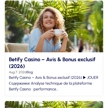
Betify Casino – Avis & Bonus exclusif
(2026)
Aug 7, 2026
Blog
Betify Casino – Avis & Bonus exclusif (2026) ▶️ JOUER
Содержимое Analyse technique de la plateforme
Betify Casino : performance...