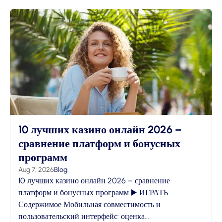
10 лучших казино онлайн 2026 –
сравнение платформ и бонусных
программ
Aug 7, 2026
Blog
10 лучших казино онлайн 2026 – сравнение
платформ и бонусных программ ▶️ ИГРАТЬ
Содержимое Мобильная совместимость и
пользовательский интерфейс: оценка...