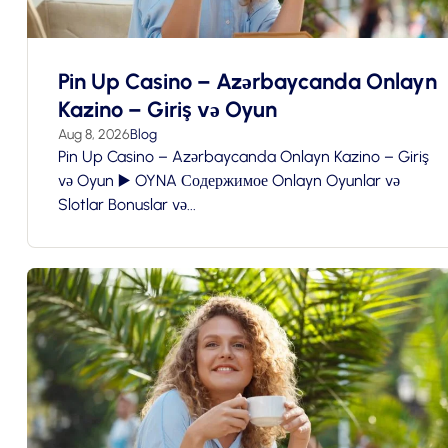
Pin Up Casino – Azərbaycanda Onlayn
Kazino – Giriş və Oyun
Aug 8, 2026
Blog
Pin Up Casino – Azərbaycanda Onlayn Kazino – Giriş
və Oyun ▶️ OYNA Содержимое Onlayn Oyunlar və
Slotlar Bonuslar və...