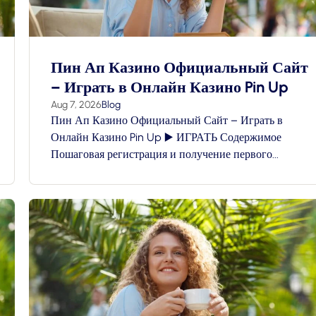
Пин Ап Казино Официальный Сайт
– Играть в Онлайн Казино Pin Up
Aug 7, 2026
Blog
Пин Ап Казино Официальный Сайт – Играть в
Онлайн Казино Pin Up ▶️ ИГРАТЬ Содержимое
Пошаговая регистрация и получение первого...