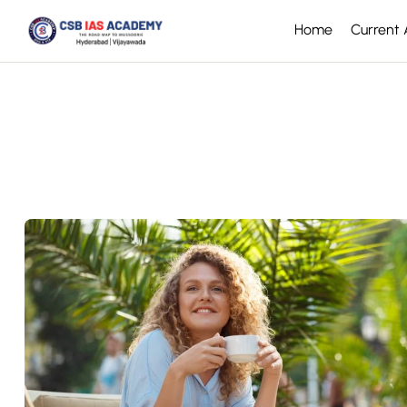
Home
Current A