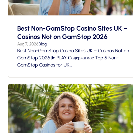
Best Non-GamStop Casino Sites UK –
Casinos Not on GamStop 2026
Aug 7, 2026
Blog
Best Non-GamStop Casino Sites UK – Casinos Not on
GamStop 2026 ▶️ PLAY Содержимое Top 5 Non-
GamStop Casinos for UK...