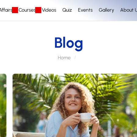
ffairs
Courses
Videos
Quiz
Events
Gallery
About 
Blog
Home