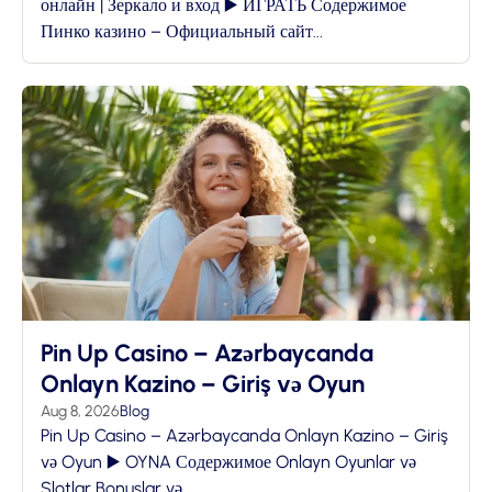
онлайн | Зеркало и вход ▶️ ИГРАТЬ Содержимое
Пинко казино – Официальный сайт...
Pin Up Casino – Azərbaycanda
Onlayn Kazino – Giriş və Oyun
Aug 8, 2026
Blog
Pin Up Casino – Azərbaycanda Onlayn Kazino – Giriş
və Oyun ▶️ OYNA Содержимое Onlayn Oyunlar və
Slotlar Bonuslar və...