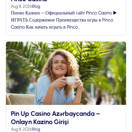
Aug 8, 2026
Blog
Пинко Казино – Официальный сайт Pinco Casino ▶️
ИГРАТЬ Содержимое Преимущества игры в Pinco
Casino Как начать играть в Pinco...
Pin Up Casino Azərbaycanda –
Onlayn Kazino Girişi
Aug 8, 2026
Blog