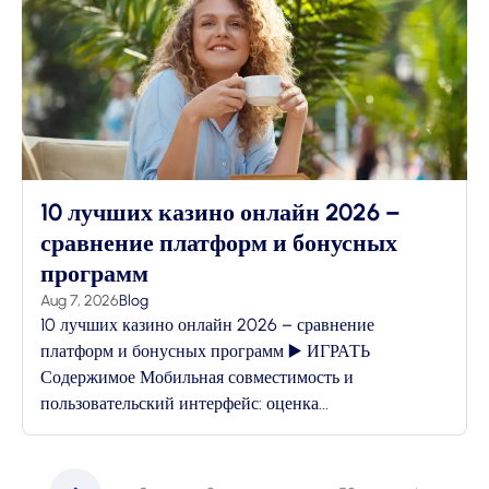
10 лучших казино онлайн 2026 –
сравнение платформ и бонусных
программ
Aug 7, 2026
Blog
10 лучших казино онлайн 2026 – сравнение
платформ и бонусных программ ▶️ ИГРАТЬ
Содержимое Мобильная совместимость и
пользовательский интерфейс: оценка...