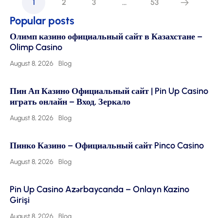
1
2
3
…
53
Popular posts
Олимп казино официальный сайт в Казахстане –
Olimp Casino
August 8, 2026
Blog
Пин Ап Казино Официальный сайт | Pin Up Casino
играть онлайн – Вход, Зеркало
August 8, 2026
Blog
Пинко Казино – Официальный сайт Pinco Casino
August 8, 2026
Blog
Pin Up Casino Azərbaycanda – Onlayn Kazino
Girişi
August 8, 2026
Blog