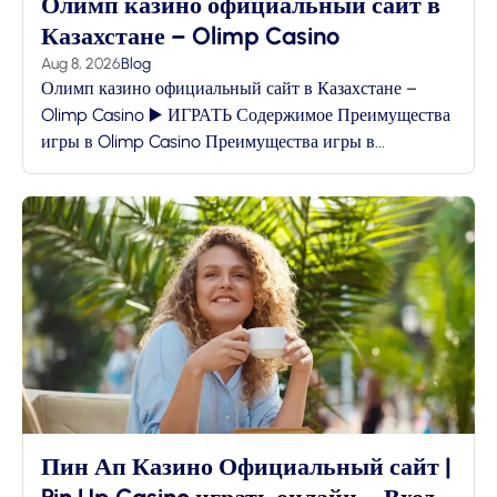
Олимп казино официальный сайт в
Казахстане – Olimp Casino
Aug 8, 2026
Blog
Олимп казино официальный сайт в Казахстане –
Olimp Casino ▶️ ИГРАТЬ Содержимое Преимущества
игры в Olimp Casino Преимущества игры в...
Пин Ап Казино Официальный сайт |