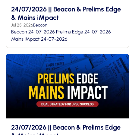
24/07/2026 || Beacon & Prelims Edge
& Mains iMpact
Jul 25, 2026
Beacon
Beacon 24-07-2026 Prelims Edge 24-07-2026
Mains iMpact 24-07-2026
23/07/2026 || Beacon & Prelims Edge