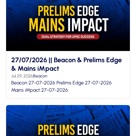
27/07/2026 || Beacon & Prelims Edge
& Mains iMpact
Jul 29, 2026
Beacon
Beacon 27-07-2026 Prelims Edge 27-07-2026
Mains iMpact 27-07-2026