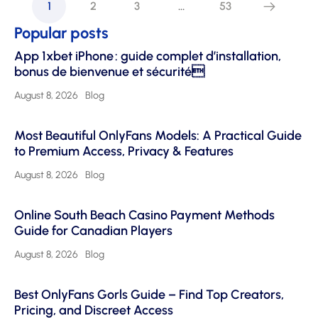
1
2
3
…
53
Popular posts
App 1xbet iPhone : guide complet d’installation,
bonus de bienvenue et sécurité
August 8, 2026
Blog
Most Beautiful OnlyFans Models: A Practical Guide
to Premium Access, Privacy & Features
August 8, 2026
Blog
Online South Beach Casino Payment Methods
Guide for Canadian Players
August 8, 2026
Blog
Best OnlyFans Gorls Guide – Find Top Creators,
Pricing, and Discreet Access