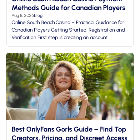
Methods Guide for Canadian Players
Aug 8, 2026
Blog
Online South Beach Casino – Practical Guidance for
Canadian Players Getting Started: Registration and
Verification First step is creating an account....
Best OnlyFans Gorls Guide – Find Top
Creators, Pricing, and Discreet Access