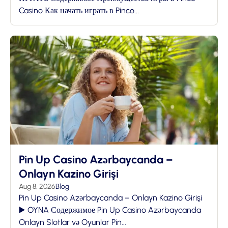
Casino Как начать играть в Pinco...
Pin Up Casino Azərbaycanda –
Onlayn Kazino Girişi
Aug 8, 2026
Blog
Pin Up Casino Azərbaycanda – Onlayn Kazino Girişi
▶️ OYNA Содержимое Pin Up Casino Azərbaycanda
Onlayn Slotlar və Oyunlar Pin...