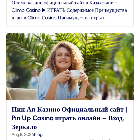
Олимп казино официальный сайт в Казахстане –
Olimp Casino ▶️ ИГРАТЬ Содержимое Преимущества
игры в Olimp Casino Преимущества игры в...
Пин Ап Казино Официальный сайт |
Pin Up Casino играть онлайн – Вход,
Зеркало
Aug 8, 2026
Blog