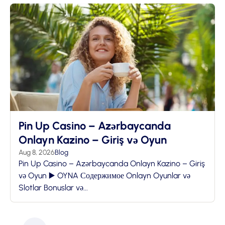
Pin Up Casino – Azərbaycanda
Onlayn Kazino – Giriş və Oyun
Aug 8, 2026
Blog
Pin Up Casino – Azərbaycanda Onlayn Kazino – Giriş
və Oyun ▶️ OYNA Содержимое Onlayn Oyunlar və
Slotlar Bonuslar və...