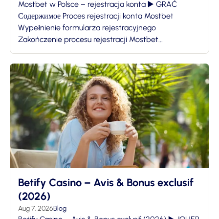
Mostbet w Polsce – rejestracja konta ▶️ GRAĆ
Содержимое Proces rejestracji konta Mostbet
Wypełnienie formularza rejestracyjnego
Zakończenie procesu rejestracji Mostbet...
Betify Casino – Avis & Bonus exclusif
(2026)
Aug 7, 2026
Blog