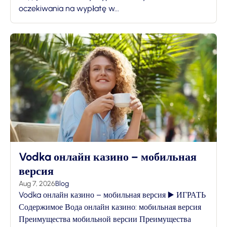
oczekiwania na wypłatę w...
Vodka онлайн казино – мобильная
версия
Aug 7, 2026
Blog
Vodka онлайн казино – мобильная версия ▶️ ИГРАТЬ
Содержимое Вода онлайн казино: мобильная версия
Преимущества мобильной версии Преимущества