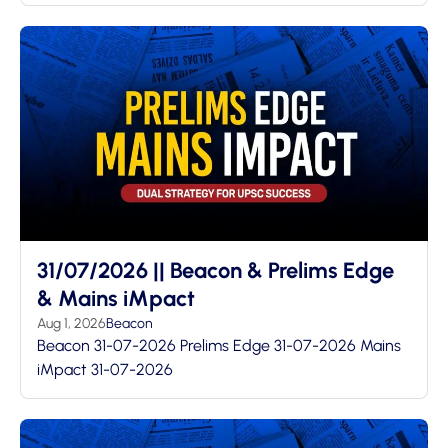
31/07/2026 || Beacon & Prelims Edge
& Mains iMpact
Aug 1, 2026
Beacon
Beacon 31-07-2026 Prelims Edge 31-07-2026 Mains
iMpact 31-07-2026