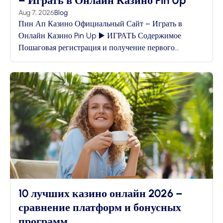
– Играть в Онлайн Казино Pin Up
Aug 7, 2026
Blog
Пин Ап Казино Официальный Сайт – Играть в
Онлайн Казино Pin Up ▶️ ИГРАТЬ Содержимое
Пошаговая регистрация и получение первого...
10 лучших казино онлайн 2026 –
сравнение платформ и бонусных
программ