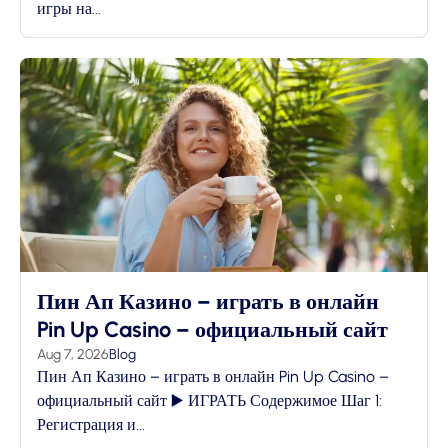
игры на...
Пин Ап Казино – играть в онлайн
Pin Up Casino – официальный сайт
Aug 7, 2026
Blog
Пин Ап Казино – играть в онлайн Pin Up Casino –
официальный сайт ▶️ ИГРАТЬ Содержимое Шаг 1:
Регистрация и...