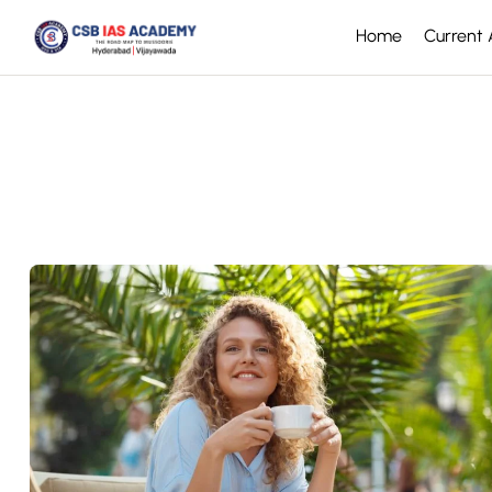
Home
Current A