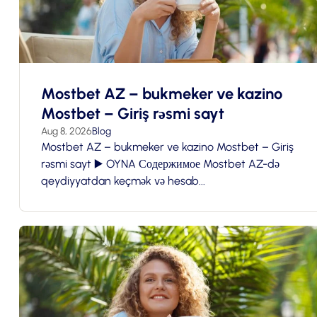
Mostbet AZ – bukmeker ve kazino
Mostbet – Giriş rəsmi sayt
Aug 8, 2026
Blog
Mostbet AZ – bukmeker ve kazino Mostbet – Giriş
rəsmi sayt ▶️ OYNA Содержимое Mostbet AZ-də
qeydiyyatdan keçmək və hesab...