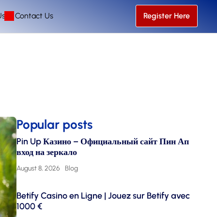
Us
Contact Us
Register Here
Popular posts
Pin Up Казино – Официальный сайт Пин Ап
вход на зеркало
August 8, 2026
Blog
Betify Casino en Ligne | Jouez sur Betify avec
1000 €