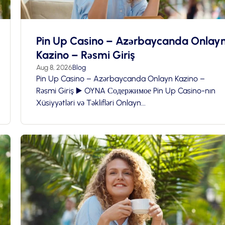
Pin Up Casino – Azərbaycanda Onlay
Kazino – Rəsmi Giriş
Aug 8, 2026
Blog
Pin Up Casino – Azərbaycanda Onlayn Kazino –
Rəsmi Giriş ▶️ OYNA Содержимое Pin Up Casino-nın
Xüsiyyətləri və Təklifləri Onlayn...