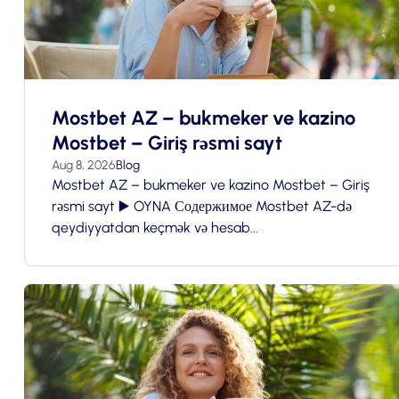
Mostbet AZ – bukmeker ve kazino
Mostbet – Giriş rəsmi sayt
Aug 8, 2026
Blog
Mostbet AZ – bukmeker ve kazino Mostbet – Giriş
rəsmi sayt ▶️ OYNA Содержимое Mostbet AZ-də
qeydiyyatdan keçmək və hesab...