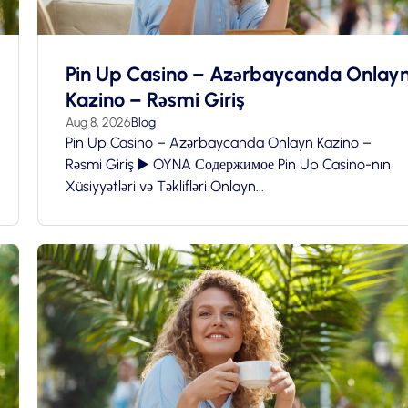
Pin Up Casino – Azərbaycanda Onlay
Kazino – Rəsmi Giriş
Aug 8, 2026
Blog
Pin Up Casino – Azərbaycanda Onlayn Kazino –
Rəsmi Giriş ▶️ OYNA Содержимое Pin Up Casino-nın
Xüsiyyətləri və Təklifləri Onlayn...