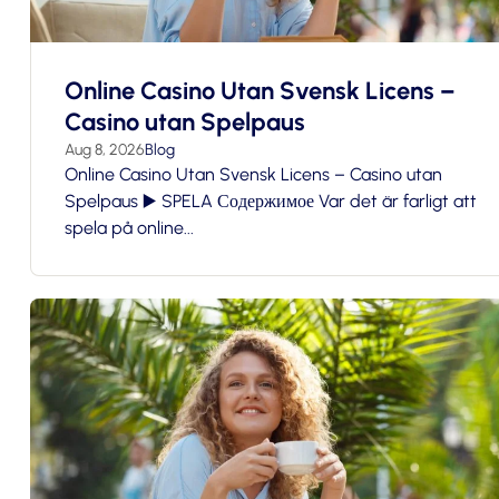
Online Casino Utan Svensk Licens –
Casino utan Spelpaus
Aug 8, 2026
Blog
Online Casino Utan Svensk Licens – Casino utan
Spelpaus ▶️ SPELA Содержимое Var det är farligt att
spela på online...