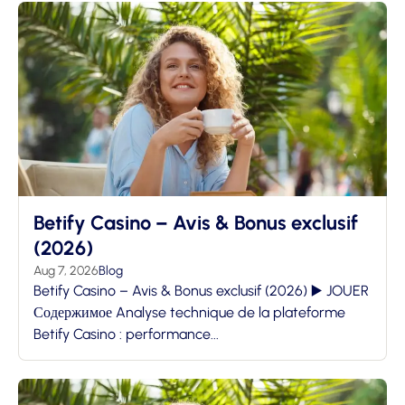
Betify Casino – Avis & Bonus exclusif
(2026)
Aug 7, 2026
Blog
Betify Casino – Avis & Bonus exclusif (2026) ▶️ JOUER
Содержимое Analyse technique de la plateforme
Betify Casino : performance...