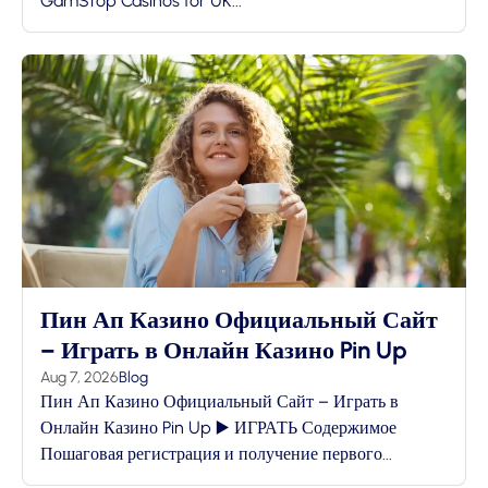
GamStop Casinos for UK...
Пин Ап Казино Официальный Сайт
– Играть в Онлайн Казино Pin Up
Aug 7, 2026
Blog
Пин Ап Казино Официальный Сайт – Играть в
Онлайн Казино Pin Up ▶️ ИГРАТЬ Содержимое
Пошаговая регистрация и получение первого...