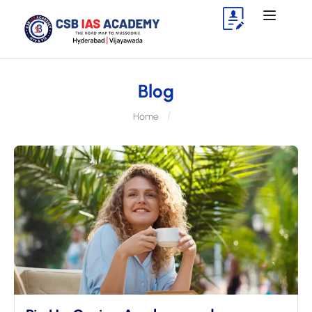
Blog
Home