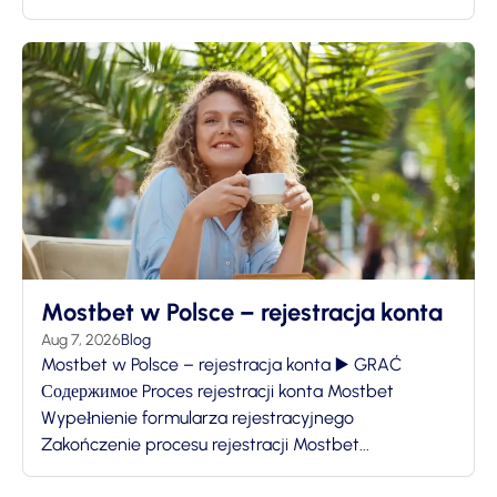
Mostbet w Polsce – rejestracja konta
Aug 7, 2026
Blog
Mostbet w Polsce – rejestracja konta ▶️ GRAĆ
Содержимое Proces rejestracji konta Mostbet
Wypełnienie formularza rejestracyjnego
Zakończenie procesu rejestracji Mostbet...