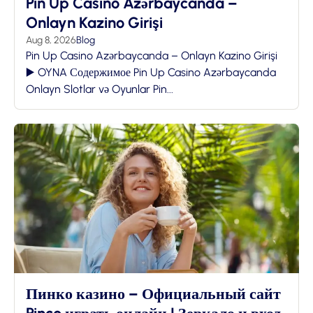
Pin Up Casino Azərbaycanda –
Onlayn Kazino Girişi
Aug 8, 2026
Blog
Pin Up Casino Azərbaycanda – Onlayn Kazino Girişi
▶️ OYNA Содержимое Pin Up Casino Azərbaycanda
Onlayn Slotlar və Oyunlar Pin...
Пинко казино – Официальный сайт