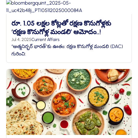
రూ. 1.05 లక్షల కోట్లతో రక్షణ కొనుగోళ్లకు
‘రక్షణ కొనుగోళ్ల మండలి’ ఆమోదం..!
Jul 4, 2025
Current Affairs
“ఆత్మనిర్భర్ భారత్”కు ఊతం: రక్షణ కొనుగోళ్ల మండలి (DAC)
గురించి: