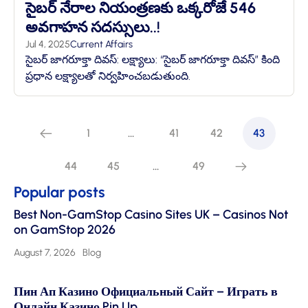
సైబర్ నేరాల నియంత్రణకు ఒక్కరోజే 546
అవగాహన సదస్సులు..!
Jul 4, 2025
Current Affairs
సైబర్ జాగరూక్తా దివస్: లక్ష్యాలు: “సైబర్ జాగరూక్తా దివస్” కింది
ప్రధాన లక్ష్యాలతో నిర్వహించబడుతుంది.
1
…
41
42
43
44
45
…
49
Popular posts
Best Non-GamStop Casino Sites UK – Casinos Not
on GamStop 2026
August 7, 2026
Blog
Пин Ап Казино Официальный Сайт – Играть в
Онлайн Казино Pin Up