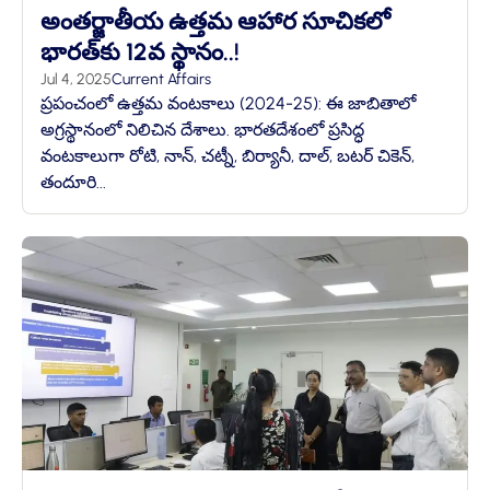
అంతర్జాతీయ ఉత్తమ ఆహార సూచికలో
భారత్‌కు 12వ స్థానం..!
Jul 4, 2025
Current Affairs
ప్రపంచంలో ఉత్తమ వంటకాలు (2024-25): ఈ జాబితాలో
అగ్రస్థానంలో నిలిచిన దేశాలు. భారతదేశంలో ప్రసిద్ధ
వంటకాలుగా రోటి, నాన్, చట్నీ, బిర్యానీ, దాల్, బటర్ చికెన్,
తందూరి...