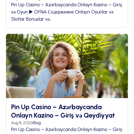
Pin Up Casino – Azərbaycanda Onlayn Kazino – Giriş
və Oyun ▶️ OYNA Содержимое Onlayn Oyunlar və
Slotlar Bonuslar və...
Pin Up Casino – Azərbaycanda
Onlayn Kazino – Giriş və Qeydiyyat
Aug 8, 2026
Blog
Pin Up Casino – Azərbaycanda Onlayn Kazino – Giriş