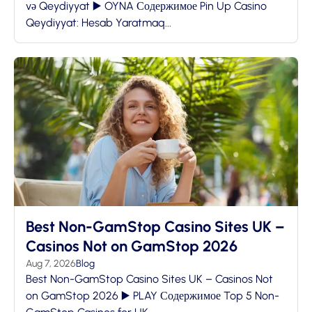
və Qeydiyyat ▶️ OYNA Содержимое Pin Up Casino
Qeydiyyat: Hesab Yaratmaq...
Best Non-GamStop Casino Sites UK –
Casinos Not on GamStop 2026
Aug 7, 2026
Blog
Best Non-GamStop Casino Sites UK – Casinos Not
on GamStop 2026 ▶️ PLAY Содержимое Top 5 Non-