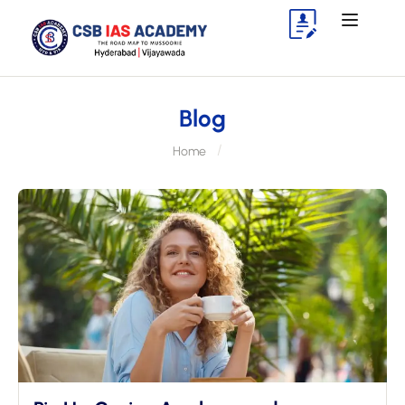
Blog
Home