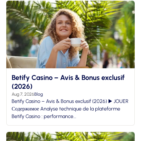
Betify Casino – Avis & Bonus exclusif
(2026)
Aug 7, 2026
Blog
Betify Casino – Avis & Bonus exclusif (2026) ▶️ JOUER
Содержимое Analyse technique de la plateforme
Betify Casino : performance...