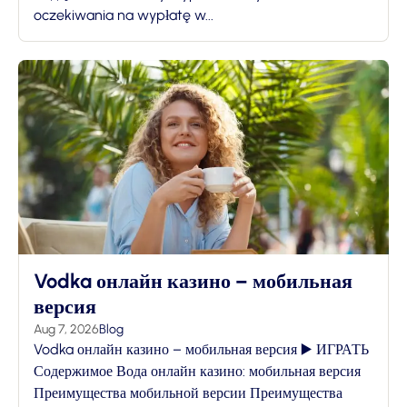
oczekiwania na wypłatę w...
Vodka онлайн казино – мобильная
версия
Aug 7, 2026
Blog
Vodka онлайн казино – мобильная версия ▶️ ИГРАТЬ
Содержимое Вода онлайн казино: мобильная версия
Преимущества мобильной версии Преимущества