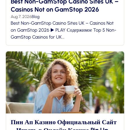
Best Non-GamStop Casino Sites UK –
Casinos Not on GamStop 2026
Aug 7, 2026
Blog
Best Non-GamStop Casino Sites UK – Casinos Not
on GamStop 2026 ▶️ PLAY Содержимое Top 5 Non-
GamStop Casinos for UK...
Пин Ап Казино Официальный Сайт