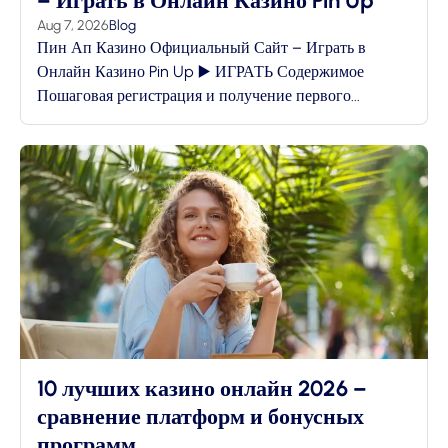
– Играть в Онлайн Казино Pin Up
Aug 7, 2026
Blog
Пин Ап Казино Официальный Сайт – Играть в
Онлайн Казино Pin Up ▶️ ИГРАТЬ Содержимое
Пошаговая регистрация и получение первого...
10 лучших казино онлайн 2026 –
сравнение платформ и бонусных
программ