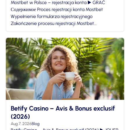
Mostbet w Polsce – rejestracja konta ▶️ GRAĆ
Содержимое Proces rejestracji konta Mostbet
Wypełnienie formularza rejestracyjnego
Zakończenie procesu rejestracji Mostbet...
Betify Casino – Avis & Bonus exclusif
(2026)
Aug 7, 2026
Blog