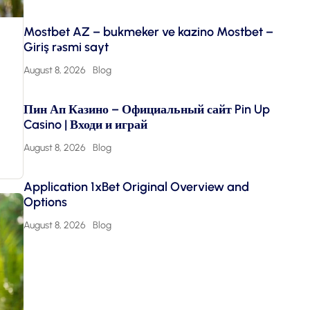
Mostbet AZ – bukmeker ve kazino Mostbet –
Giriş rəsmi sayt
August 8, 2026
Blog
Пин Ап Казино – Официальный сайт Pin Up
Casino | Входи и играй
August 8, 2026
Blog
Application 1xBet Original Overview and
Options
August 8, 2026
Blog