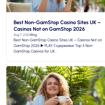
Best Non-GamStop Casino Sites UK –
Casinos Not on GamStop 2026
Aug 7, 2026
Blog
Best Non-GamStop Casino Sites UK – Casinos Not on
GamStop 2026 ▶️ PLAY Содержимое Top 5 Non-
GamStop Casinos for UK...