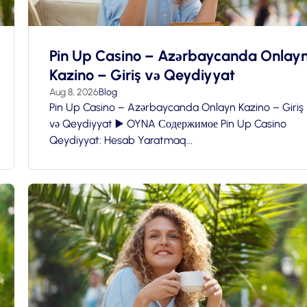
Pin Up Casino – Azərbaycanda Onlay
Kazino – Giriş və Qeydiyyat
Aug 8, 2026
Blog
Pin Up Casino – Azərbaycanda Onlayn Kazino – Giriş
və Qeydiyyat ▶️ OYNA Содержимое Pin Up Casino
Qeydiyyat: Hesab Yaratmaq...