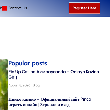
Us
Contact Us
Register Here
Popular posts
Pin Up Casino Azərbaycanda – Onlayn Kazino
Girişi
August 8, 2026
Blog
Пинко казино – Официальный сайт Pinco
играть онлайн | Зеркало и вход