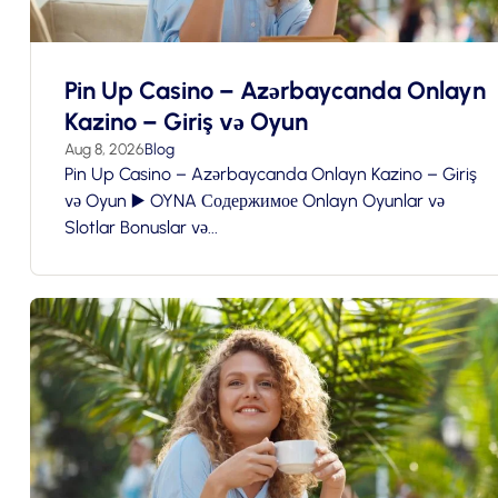
Pin Up Casino – Azərbaycanda Onlayn
Kazino – Giriş və Oyun
Aug 8, 2026
Blog
Pin Up Casino – Azərbaycanda Onlayn Kazino – Giriş
və Oyun ▶️ OYNA Содержимое Onlayn Oyunlar və
Slotlar Bonuslar və...