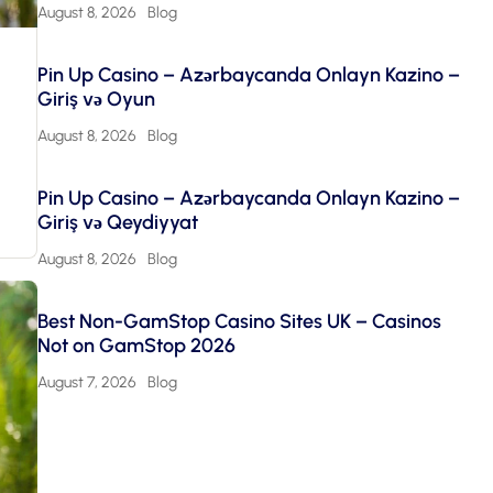
August 8, 2026
Blog
Pin Up Casino – Azərbaycanda Onlayn Kazino –
Giriş və Oyun
August 8, 2026
Blog
Pin Up Casino – Azərbaycanda Onlayn Kazino –
Giriş və Qeydiyyat
August 8, 2026
Blog
Best Non-GamStop Casino Sites UK – Casinos
Not on GamStop 2026
August 7, 2026
Blog