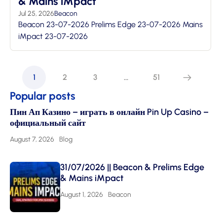
& Mains iMpact
Jul 25, 2026
Beacon
Beacon 23-07-2026 Prelims Edge 23-07-2026 Mains
iMpact 23-07-2026
1
2
3
…
51
Popular posts
Пин Ап Казино – играть в онлайн Pin Up Casino –
официальный сайт
August 7, 2026
Blog
31/07/2026 || Beacon & Prelims Edge
& Mains iMpact
August 1, 2026
Beacon