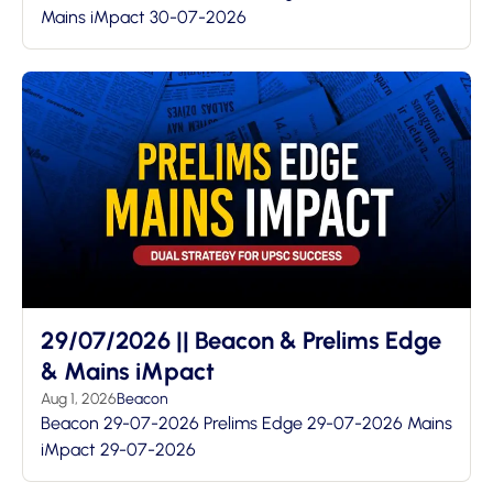
Mains iMpact 30-07-2026
29/07/2026 || Beacon & Prelims Edge
& Mains iMpact
Aug 1, 2026
Beacon
Beacon 29-07-2026 Prelims Edge 29-07-2026 Mains
iMpact 29-07-2026