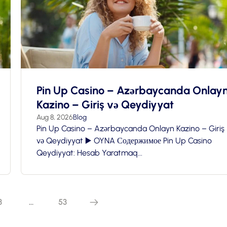
Pin Up Casino – Azərbaycanda Onlay
Kazino – Giriş və Qeydiyyat
Aug 8, 2026
Blog
Pin Up Casino – Azərbaycanda Onlayn Kazino – Giriş
və Qeydiyyat ▶️ OYNA Содержимое Pin Up Casino
Qeydiyyat: Hesab Yaratmaq...
3
…
53