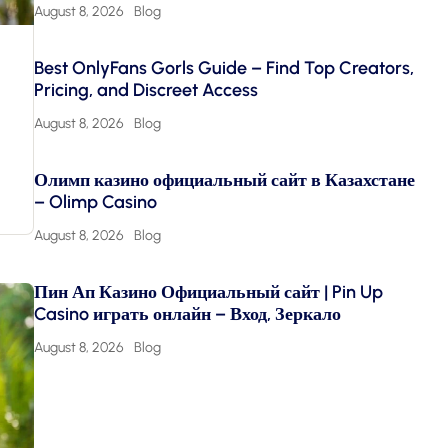
August 8, 2026
Blog
Best OnlyFans Gorls Guide – Find Top Creators,
Pricing, and Discreet Access
August 8, 2026
Blog
Олимп казино официальный сайт в Казахстане
– Olimp Casino
August 8, 2026
Blog
Пин Ап Казино Официальный сайт | Pin Up
Casino играть онлайн – Вход, Зеркало
August 8, 2026
Blog