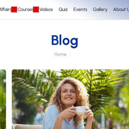
ffairs
Courses
Videos
Quiz
Events
Gallery
About 
Blog
Home