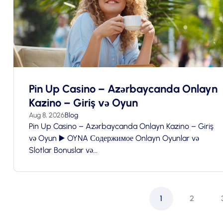
Pin Up Casino – Azərbaycanda Onlayn
Kazino – Giriş və Oyun
Aug 8, 2026
Blog
Pin Up Casino – Azərbaycanda Onlayn Kazino – Giriş
və Oyun ▶️ OYNA Содержимое Onlayn Oyunlar və
Slotlar Bonuslar və...
1
2