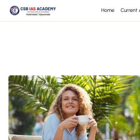
Home
Current A