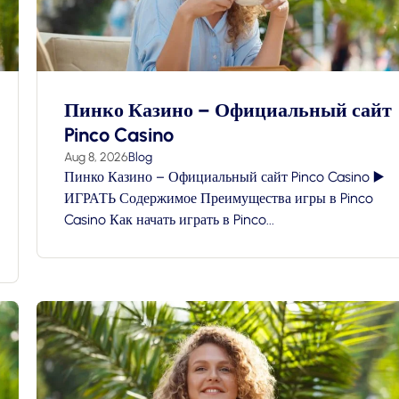
Пинко Казино – Официальный сайт
Pinco Casino
Aug 8, 2026
Blog
Пинко Казино – Официальный сайт Pinco Casino ▶️
ИГРАТЬ Содержимое Преимущества игры в Pinco
Casino Как начать играть в Pinco...