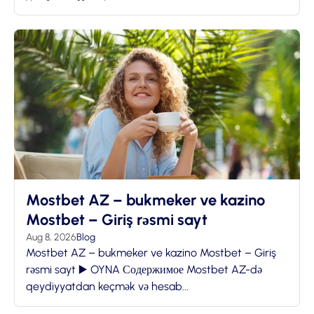
Mostbet AZ – bukmeker ve kazino
Mostbet – Giriş rəsmi sayt
Aug 8, 2026
Blog
Mostbet AZ – bukmeker ve kazino Mostbet – Giriş
rəsmi sayt ▶️ OYNA Содержимое Mostbet AZ-də
qeydiyyatdan keçmək və hesab...