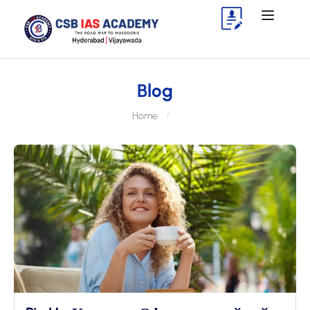
Blog
Home