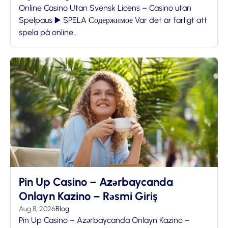
Online Casino Utan Svensk Licens – Casino utan
Spelpaus ▶️ SPELA Содержимое Var det är farligt att
spela på online...
Pin Up Casino – Azərbaycanda
Onlayn Kazino – Rəsmi Giriş
Aug 8, 2026
Blog
Pin Up Casino – Azərbaycanda Onlayn Kazino –