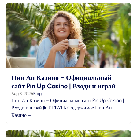
Пин Ап Казино – Официальный
сайт Pin Up Casino | Входи и играй
Aug 8, 2026
Blog
Пин Ап Казино – Официальный сайт Pin Up Casino |
Входи и играй ▶️ ИГРАТЬ Содержимое Пин Ап
Казино –...