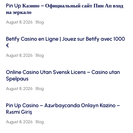
Pin Up Казино – Официальный сайт Пин Ап вход
на зеркало
August 8, 2026
Blog
Betify Casino en Ligne | Jouez sur Betify avec 1000
€
August 8, 2026
Blog
Online Casino Utan Svensk Licens – Casino utan
Spelpaus
August 8, 2026
Blog
Pin Up Casino – Azərbaycanda Onlayn Kazino –
Rəsmi Giriş
August 8, 2026
Blog