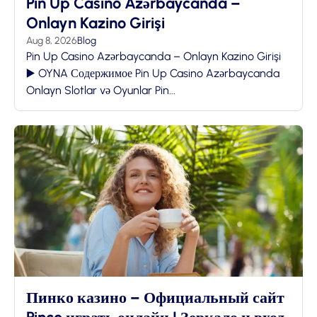
Pin Up Casino Azərbaycanda –
Onlayn Kazino Girişi
Aug 8, 2026
Blog
Pin Up Casino Azərbaycanda – Onlayn Kazino Girişi
▶️ OYNA Содержимое Pin Up Casino Azərbaycanda
Onlayn Slotlar və Oyunlar Pin...
Пинко казино – Официальный сайт