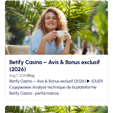
Betify Casino – Avis & Bonus exclusif
(2026)
Aug 7, 2026
Blog
Betify Casino – Avis & Bonus exclusif (2026) ▶️ JOUER
Содержимое Analyse technique de la plateforme
Betify Casino : performance...