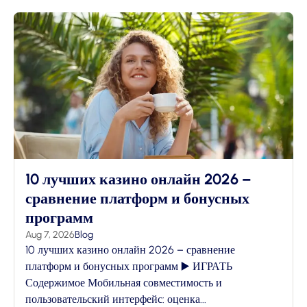
10 лучших казино онлайн 2026 –
сравнение платформ и бонусных
программ
Aug 7, 2026
Blog
10 лучших казино онлайн 2026 – сравнение
платформ и бонусных программ ▶️ ИГРАТЬ
Содержимое Мобильная совместимость и
пользовательский интерфейс: оценка...