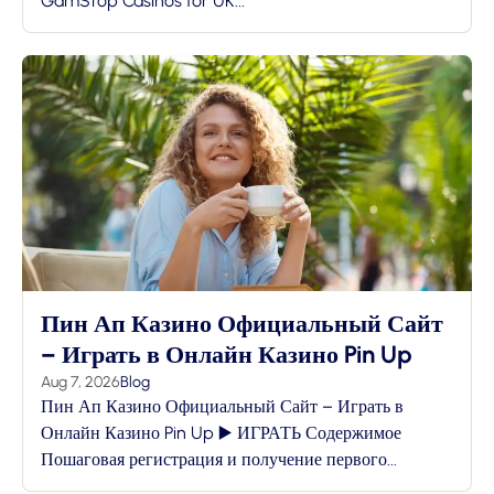
GamStop Casinos for UK...
Пин Ап Казино Официальный Сайт
– Играть в Онлайн Казино Pin Up
Aug 7, 2026
Blog
Пин Ап Казино Официальный Сайт – Играть в
Онлайн Казино Pin Up ▶️ ИГРАТЬ Содержимое
Пошаговая регистрация и получение первого...