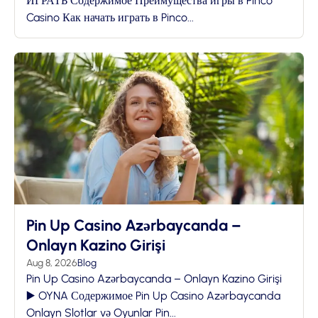
ИГРАТЬ Содержимое Преимущества игры в Pinco
Casino Как начать играть в Pinco...
Pin Up Casino Azərbaycanda –
Onlayn Kazino Girişi
Aug 8, 2026
Blog
Pin Up Casino Azərbaycanda – Onlayn Kazino Girişi
▶️ OYNA Содержимое Pin Up Casino Azərbaycanda
Onlayn Slotlar və Oyunlar Pin...