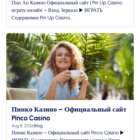
Пин Ап Казино Официальный сайт | Pin Up Casino
играть онлайн – Вход, Зеркало ▶️ ИГРАТЬ
Содержимое Pin Up Casino...
Пинко Казино – Официальный сайт
Pinco Casino
Aug 8, 2026
Blog
Пинко Казино – Официальный сайт Pinco Casino ▶️