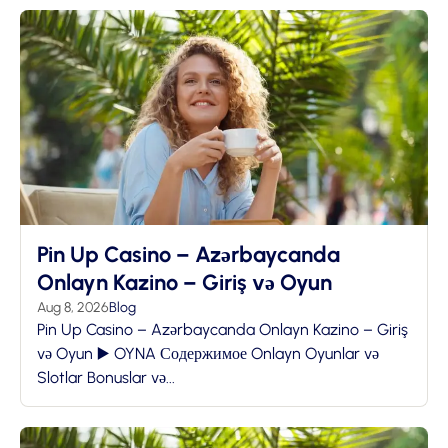
Pin Up Casino – Azərbaycanda
Onlayn Kazino – Giriş və Oyun
Aug 8, 2026
Blog
Pin Up Casino – Azərbaycanda Onlayn Kazino – Giriş
və Oyun ▶️ OYNA Содержимое Onlayn Oyunlar və
Slotlar Bonuslar və...