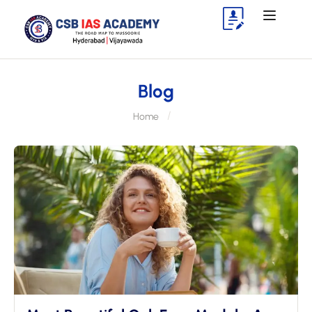
Blog
Home