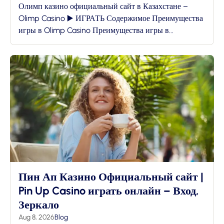
Олимп казино официальный сайт в Казахстане –
Olimp Casino ▶️ ИГРАТЬ Содержимое Преимущества
игры в Olimp Casino Преимущества игры в...
Пин Ап Казино Официальный сайт |
Pin Up Casino играть онлайн – Вход,
Зеркало
Aug 8, 2026
Blog