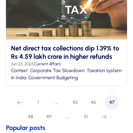
Net direct tax collections dip 1.39% to
Rs 4.59 lakh crore in higher refunds
Jun 23, 2025
Current Affairs
Context: Corporate Tax Slowdown: Taxation system
in India: Government Budgeting:
1
…
45
46
47
48
49
…
51
Popular posts