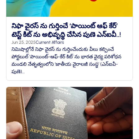
నిఫా వైరస్ ను గుర్తించే ‘పాయింట్ ఆఫ్ కేర్’
టెస్ట్ కిట్ ను అభివృద్ధి చేసిన పుణె ఎన్ఐవీ..!
Jun 25, 2025
Current Affairs
నిమిషాల్లోనే నిఫా వైరస్ ను గుర్తించేందుకు వీలు కల్పించే
పోర్టబుల్ ‘పాయింట్-ఆఫ్-కేర్ కిట్’ ను భారత వైద్య పరిశోధన
మండలి నేతృత్వంలోని ‘జాతీయ వైరాలజీ సంస్థ’ (ఎన్ఐవీ-
పుణె)...