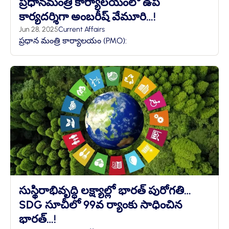
ప్రధానమంత్రి కార్యాలయంలో ఉప
కార్యదర్శిగా అంబరీష్ వేమూరి…!
Jun 28, 2025
Current Affairs
ప్రధాన మంత్రి కార్యాలయం (PMO):
సుస్థిరాభివృద్ధి లక్ష్యాల్లో భారత్ పురోగతి…
SDG సూచీలో 99వ ర్యాంకు సాధించిన
భారత్…!