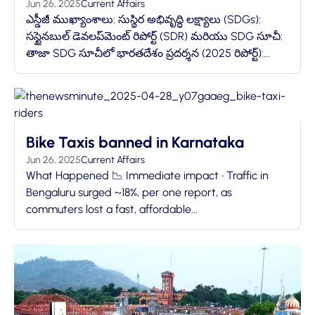
Jun 26, 2025
Current Affairs
ఎస్డీజీ ముఖ్యాంశాలు: సుస్థిర అభివృద్ధి లక్ష్యాలు (SDGs):
సస్టైనబుల్ డెవలప్‌మెంట్ రిపోర్ట్ (SDR) మరియు SDG సూచీ:
తాజా SDG సూచీలో భారతదేశం ప్రదర్శన (2025 రిపోర్ట్):...
Bike Taxis banned in Karnataka
Jun 26, 2025
Current Affairs
What Happened 📉 Immediate impact • Traffic in
Bengaluru surged ~18%, per one report, as
commuters lost a fast, affordable...