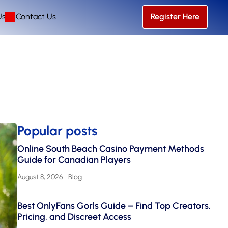
Us
Contact Us
Register Here
Popular posts
Online South Beach Casino Payment Methods
Guide for Canadian Players
August 8, 2026
Blog
Best OnlyFans Gorls Guide – Find Top Creators,
Pricing, and Discreet Access