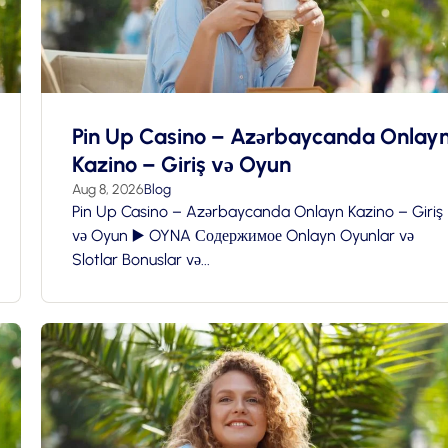
Pin Up Casino – Azərbaycanda Onlay
Kazino – Giriş və Oyun
Aug 8, 2026
Blog
Pin Up Casino – Azərbaycanda Onlayn Kazino – Giriş
və Oyun ▶️ OYNA Содержимое Onlayn Oyunlar və
Slotlar Bonuslar və...