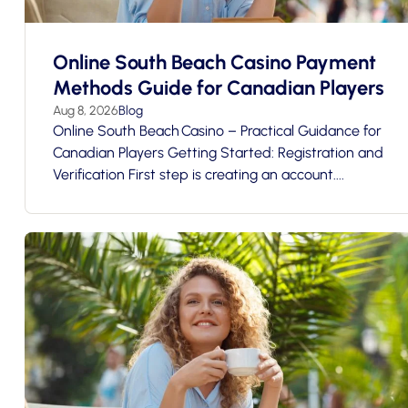
Online South Beach Casino Payment
Methods Guide for Canadian Players
Aug 8, 2026
Blog
Online South Beach Casino – Practical Guidance for
Canadian Players Getting Started: Registration and
Verification First step is creating an account....