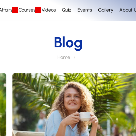
ffairs
Courses
Videos
Quiz
Events
Gallery
About 
Blog
Home