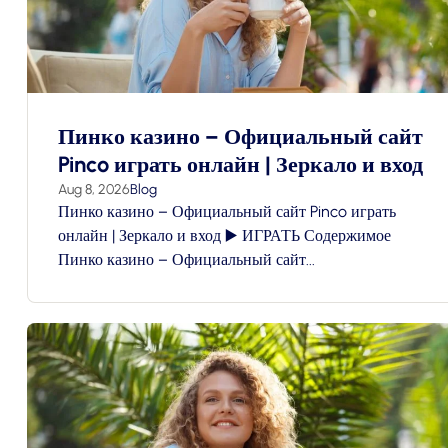
Пинко казино – Официальный сайт
Pinco играть онлайн | Зеркало и вход
Aug 8, 2026
Blog
Пинко казино – Официальный сайт Pinco играть
онлайн | Зеркало и вход ▶️ ИГРАТЬ Содержимое
Пинко казино – Официальный сайт...