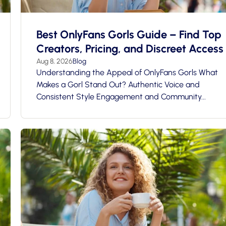
Best OnlyFans Gorls Guide – Find Top
Creators, Pricing, and Discreet Access
Aug 8, 2026
Blog
Understanding the Appeal of OnlyFans Gorls What
Makes a Gorl Stand Out? Authentic Voice and
Consistent Style Engagement and Community...