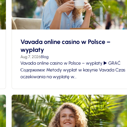
Vavada online casino w Polsce –
wypłaty
Aug 7, 2026
Blog
Vavada online casino w Polsce – wypłaty ▶️ GRAĆ
Содержимое Metody wypłat w kasynie Vavada Czas
oczekiwania na wypłatę w...