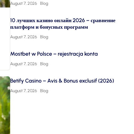
August 7, 2026
Blog
10 лучших казино онлайн 2026 – сравнение
платформ и бонусных программ
August 7, 2026
Blog
Mostbet w Polsce – rejestracja konta
August 7, 2026
Blog
Betify Casino – Avis & Bonus exclusif (2026)
August 7, 2026
Blog