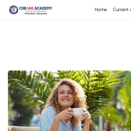
Home
Current A