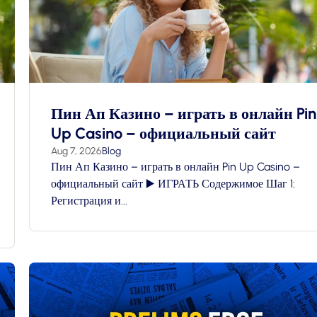
Пин Ап Казино – играть в онлайн Pin
Up Casino – официальный сайт
Aug 7, 2026
Blog
Пин Ап Казино – играть в онлайн Pin Up Casino –
официальный сайт ▶️ ИГРАТЬ Содержимое Шаг 1:
Регистрация и...