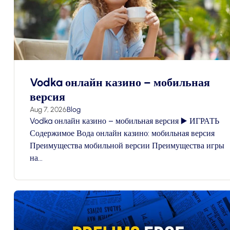
Vodka онлайн казино – мобильная
версия
Aug 7, 2026
Blog
Vodka онлайн казино – мобильная версия ▶️ ИГРАТЬ
Содержимое Вода онлайн казино: мобильная версия
Преимущества мобильной версии Преимущества игры
на...