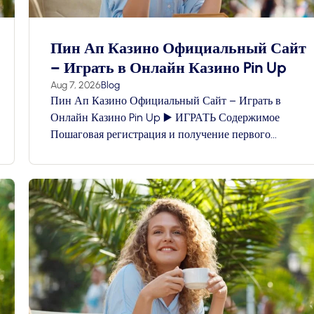
Пин Ап Казино Официальный Сайт
– Играть в Онлайн Казино Pin Up
Aug 7, 2026
Blog
Пин Ап Казино Официальный Сайт – Играть в
Онлайн Казино Pin Up ▶️ ИГРАТЬ Содержимое
Пошаговая регистрация и получение первого...